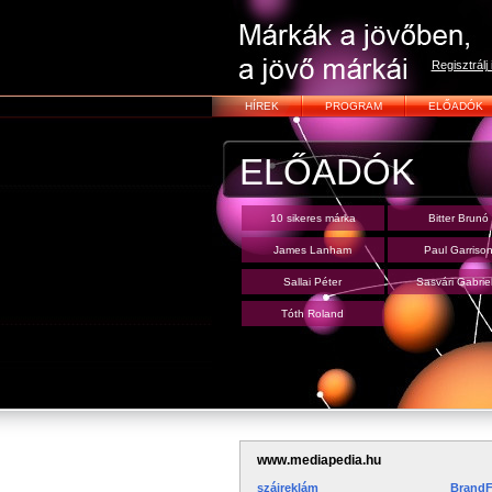
Regisztrálj i
HÍREK
PROGRAM
ELŐADÓK
ELŐADÓK
10 sikeres márka
Bitter Brunó
James Lanham
Paul Garriso
Sallai Péter
Sasvári Gabriel
Tóth Roland
www.mediapedia.hu
szájreklám
BrandF