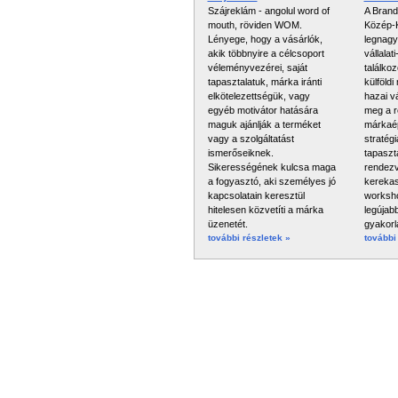
Szájreklám - angolul word of
A Brand
mouth, röviden WOM.
Közép-K
Lényege, hogy a vásárlók,
legnagy
akik többnyire a célcsoport
vállalat
véleményvezérei, saját
találko
tapasztalatuk, márka iránti
külföld
elkötelezettségük, vagy
hazai vá
egyéb motivátor hatására
meg a r
maguk ajánlják a terméket
márkaép
vagy a szolgáltatást
stratég
ismerőseiknek.
tapaszt
Sikerességének kulcsa maga
rendezv
a fogyasztó, aki személyes jó
kerekas
kapcsolatain keresztül
worksho
hitelesen közvetíti a márka
legújab
üzenetét.
gyakorl
további részletek »
további