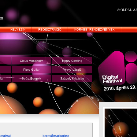
® OLDAL A
tt!
HELYSZÍN
REGISZTRÁCIÓ
KORÁBBI RENDEZVÉNYEK
Claus Moseholm
Henry Cowling
n
Piers Guilar
Pintye László
la
Soós Gergely
Szávuly Krisztián
estival
keresőmarketing