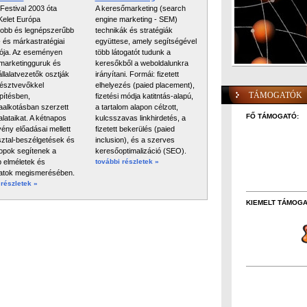
Festival 2003 óta
A keresőmarketing (search
elet Európa
engine marketing - SEM)
obb és legnépszerűbb
technikák és stratégiák
i- és márkastratégiai
együttese, amely segítségével
zója. Az eseményen
több látogatót tudunk a
i marketingguruk és
keresőkből a weboldalunkra
llalatvezetők osztják
irányítani. Formái: fizetett
észtvevőkkel
elhelyezés (paied placement),
TÁMOGATÓK
ítésben,
fizetési módja katitntás-alapú,
iaalkotásban szerzett
a tartalom alapon célzott,
FŐ TÁMOGATÓ:
alataikat. A kétnapos
kulcsszavas linkhirdetés, a
ény előadásai mellett
fizetett bekerülés (paied
ztal-beszélgetések és
inclusion), és a szerves
pok segítenek a
keresőoptimalizáció (SEO).
b elméletek és
további részletek »
atok megismerésében.
 részletek »
KIEMELT TÁMOGA